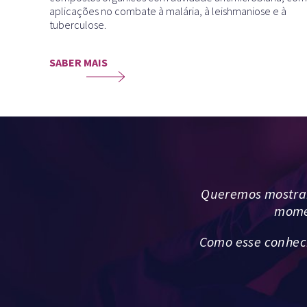
aplicações no combate à malária, à leishmaniose e à
tuberculose.
SABER MAIS
Queremos mostrar 
momen
Como esse conhec