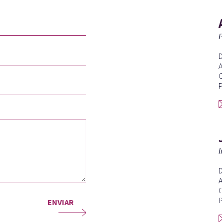
P
D
A
C
P
I
D
A
C
P
ENVIAR