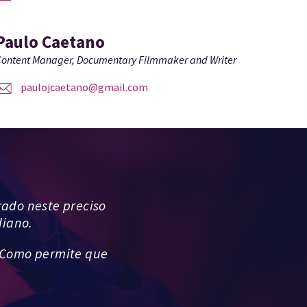
Paulo Caetano
ontent Manager, Documentary Filmmaker and Writer
paulojcaetano@gmail.com
rado neste preciso
diano.
 Como permite que