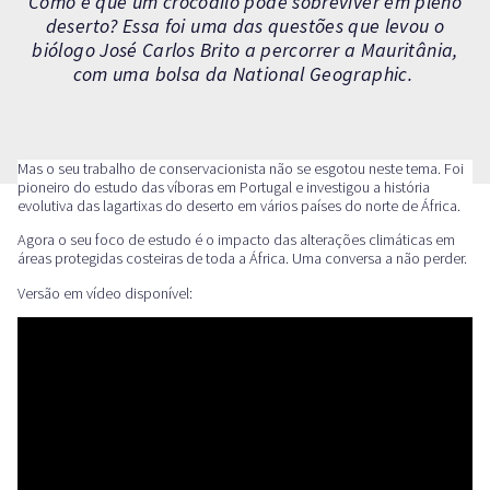
Como é que um crocodilo pode sobreviver em pleno
deserto? Essa foi uma das questões que levou o
biólogo José Carlos Brito a percorrer a Mauritânia,
com uma bolsa da National Geographic.
Mas o seu trabalho de conservacionista não se esgotou neste tema. Foi
pioneiro do estudo das víboras em Portugal e investigou a história
evolutiva das lagartixas do deserto em vários países do norte de África.
Agora o seu foco de estudo é o impacto das alterações climáticas em
áreas protegidas costeiras de toda a África. Uma conversa a não perder.
Versão em vídeo disponível: