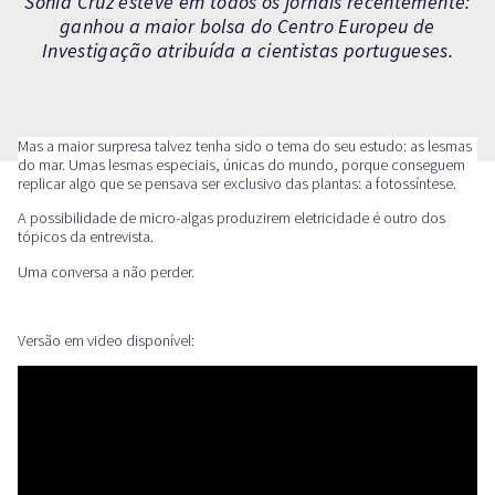
Sónia Cruz esteve em todos os jornais recentemente:
ganhou a maior bolsa do Centro Europeu de
Investigação atribuída a cientistas portugueses.
Mas a maior surpresa talvez tenha sido o tema do seu estudo: as lesmas
do mar. Umas lesmas especiais, únicas do mundo, porque conseguem
replicar algo que se pensava ser exclusivo das plantas: a fotossíntese.
A possibilidade de micro-algas produzirem eletricidade é outro dos
tópicos da entrevista.
Uma conversa a não perder.
Versão em video disponível: