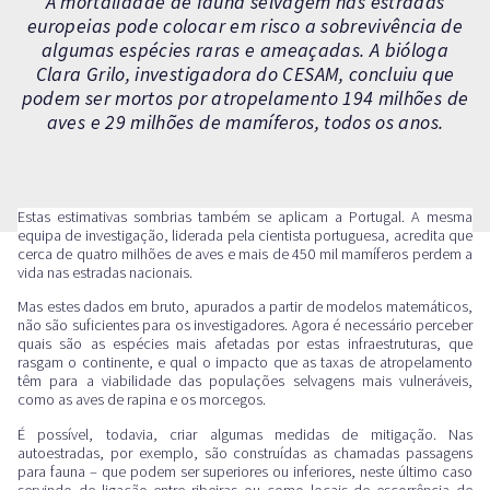
A mortalidade de fauna selvagem nas estradas
europeias pode colocar em risco a sobrevivência de
algumas espécies raras e ameaçadas. A bióloga
Clara Grilo, investigadora do CESAM, concluiu que
podem ser mortos por atropelamento 194 milhões de
aves e 29 milhões de mamíferos, todos os anos.
Estas estimativas sombrias também se aplicam a Portugal. A mesma
equipa de investigação, liderada pela cientista portuguesa, acredita que
cerca de quatro milhões de aves e mais de 450 mil mamíferos perdem a
vida nas estradas nacionais.
Mas estes dados em bruto, apurados a partir de modelos matemáticos,
não são suficientes para os investigadores. Agora é necessário perceber
quais são as espécies mais afetadas por estas infraestruturas, que
rasgam o continente, e qual o impacto que as taxas de atropelamento
têm para a viabilidade das populações selvagens mais vulneráveis,
como as aves de rapina e os morcegos.
É possível, todavia, criar algumas medidas de mitigação. Nas
autoestradas, por exemplo, são construídas as chamadas passagens
para fauna – que podem ser superiores ou inferiores, neste último caso
servindo de ligação entre ribeiras ou como locais de escorrência de