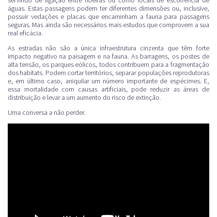
águas. Estas passagens podem ter diferentes dimensões ou, inclusive,
possuir vedações e placas que encaminham a fauna para passagens
seguras. Mas ainda são necessários mais estudos que comprovem a sua
real eficácia.
As estradas não são a única infraestrutura cinzenta que têm forte
impacto negativo na paisagem e na fauna. As barragens, os postes de
alta tensão, os parques eólicos, todos contribuem para a fragmentação
dos habitats. Podem cortar territórios, separar populações reprodutoras
e, em último caso, aniquilar um número importante de espécimes. E,
essa mortalidade com causas artificiais, pode reduzir as áreas de
distribuição e levar a um aumento do risco de extinção.
Uma conversa a não perder.